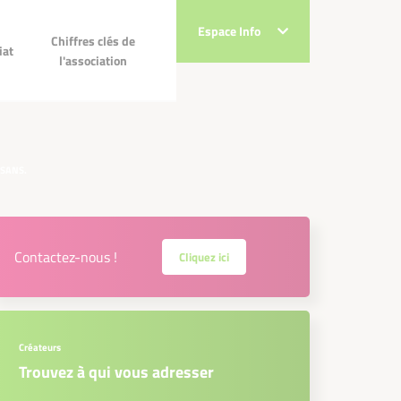
Espace Info
Espace Info
Chiffres clés de
Chiffres clés de
ec
iat
l'association
l'association
!
ISANS.
Contactez-nous !
Cliquez ici
Créateurs
Trouvez à qui vous adresser