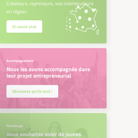
Créateurs, repreneurs, vos interlocuteurs
en région.
En savoir plus
Accompagnement
Nous les avons accompagnés dans
leur projet entrepreneurial
Découvrez qui ils sont !
Parrainage
Vous souhaitez aider de jeunes