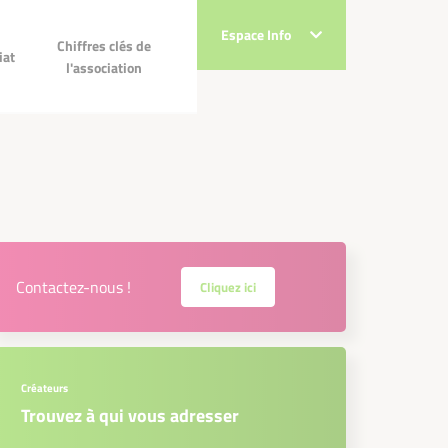
Espace Info
Espace Info
Chiffres clés de
Chiffres clés de
ec
iat
l'association
l'association
!
Contactez-nous !
Cliquez ici
Créateurs
Trouvez à qui vous adresser