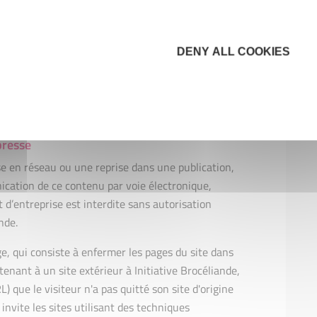
t placés sur le site pour en faciliter l'usage. Ils
iques de l'Utilisateur. Initiative Brocéliande
vis-à-vis des modifications que l'Utilisateur
DENY ALL COOKIES
pes téléchargeables.
tion qui n'est pas mentionné expressément dans le
terdit par principe.
presse
se en réseau ou une reprise dans une publication,
cation de ce contenu par voie électronique,
d’entreprise est interdite sans autorisation
nde.
e, qui consiste à enfermer les pages du site dans
enant à un site extérieur à Initiative Brocéliande,
 que le visiteur n'a pas quitté son site d'origine
 invite les sites utilisant des techniques