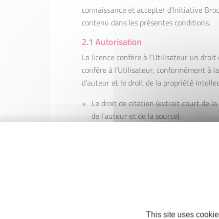
connaissance et accepter d’Initiative Broc
contenu dans les présentes conditions.
2.1 Autorisation
La licence confère à l’Utilisateur un droit
confère à l’Utilisateur, conformément à la
d'auteur et le droit de la propriété intellec
Le droit de citation (extrait court de 
de l'auteur et de la source).
La création de liens vers le site sans 
liens profonds.
Les articles, formulaires et documents
strictement personnel. Toute modifica
contraire présente sur le site. Toute ut
soumise à l’autorisation d’Initiative B
This site uses cookie