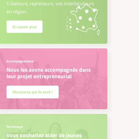
Créateurs, repreneurs, vos interlocuteurs
en région.
En savoir plus
Accompagnement
Nous les avons accompagnés dans
leur projet entrepreneurial
Découvrez qui ils sont !
Parrainage
Vous souhaitez aider de jeunes