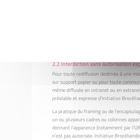
Les documents types téléchargeables son
peuvent être adaptés aux besoins spécif
dégage cependant toute responsabilité 
pourra effectuer sur les documents ty
Tout autre type de diffusion ou d'utilisa
paragraphe "autorisation" ci-dessus est in
2.2 Interdiction sans autorisation ex
Pour toute rediffusion destinée à une mi
sur support papier ou pour toute communi
même diffusée en intranet ou en extranet 
préalable et expresse d’Initiative Brocélia
La pratique du framing ou de l'encapsulag
un ou plusieurs cadres ou colonnes appart
donnant l'apparence (notamment par l'URL)
n'est pas autorisée. Initiative Brocéliande