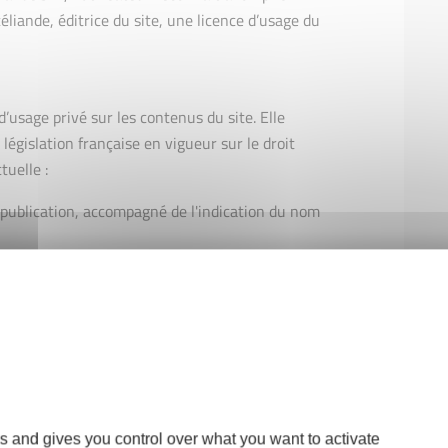
éliande, éditrice du site, une licence d’usage du
 d’usage privé sur les contenus du site. Elle
 législation française en vigueur sur le droit
tuelle :
la publication, accompagné de l'indication du nom
omettre de citer clairement la source, y compris
-types, peuvent être utilisés pour un usage
tion est soumise à autorisation, sauf mention
ilisation à d'autres fins que personnelles est
rocéliande
s and gives you control over what you want to activate