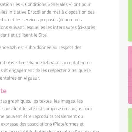
isation (les « Conditions Générales ») ont pour
elles Initiative Brocéliande met à disposition des
nde.bzh et les services proposés (dénommés
tions suivant lesquelles les internautes (ci-après
ent et utilisent le Site.
liande.bzh est subordonnée au respect des
e initiative-broceliande.bzh vaut acceptation de
ès et engagement de les respecter ainsi que le
mentaires en vigueur.
ite
tes graphiques, les textes, les images, les
es sons dont le site est composé ou conçus pour
 ne peuvent être reproduits totalement ou
 expresse des associations (Plateformes et
au associatif Initiative France et de l’association