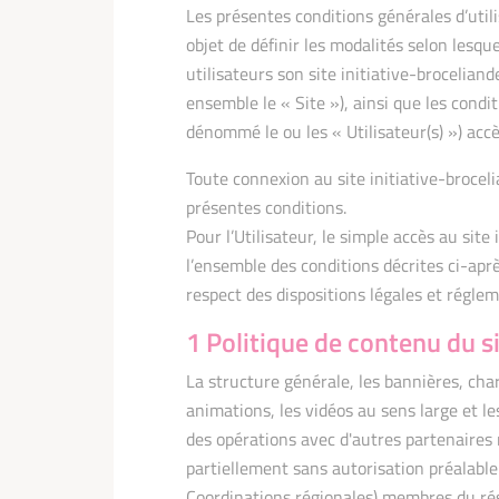
Les présentes conditions générales d’util
objet de définir les modalités selon lesqu
utilisateurs son site initiative-brocelia
ensemble le « Site »), ainsi que les condi
dénommé le ou les « Utilisateur(s) ») accèd
Toute connexion au site initiative-broce
présentes conditions.
Pour l’Utilisateur, le simple accès au sit
l’ensemble des conditions décrites ci-apr
respect des dispositions légales et régle
1 Politique de contenu du s
La structure générale, les bannières, char
animations, les vidéos au sens large et l
des opérations avec d'autres partenaires
partiellement sans autorisation préalable
Coordinations régionales) membres du rése