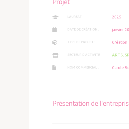
Projet
2025
LAURÉAT :
janvier 2
DATE DE CRÉATION :
Création
TYPE DE PROJET :
ARTS, S
SECTEUR D'ACTIVITÉ :
Carole B
NOM COMMERCIAL :
Présentation de l'entrepri