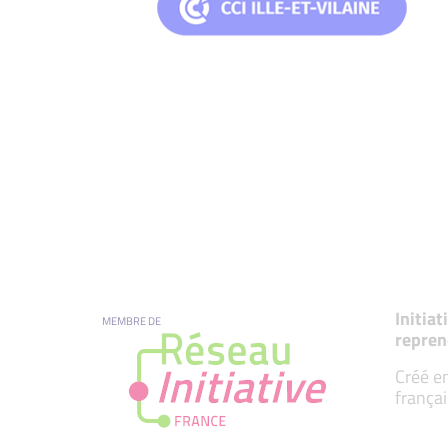
Initia
MEMBRE DE
repren
Créé en
françai