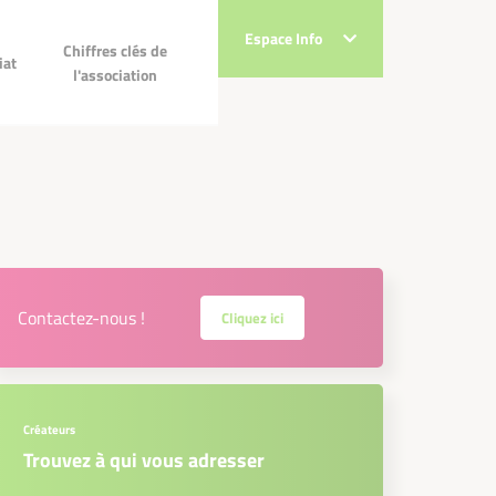
Espace Info
Espace Info
Chiffres clés de
Chiffres clés de
ec
iat
l'association
l'association
!
Contactez-nous !
Cliquez ici
Créateurs
Trouvez à qui vous adresser