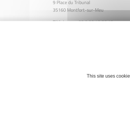
9 Place du Tribunal
35160 Montfort-sur-Meu
Téléphone : +33 2 23 43 86 15
contact@carolebertaux.fr
https://carolebertaux.fr/
Facebook
Instagram
This site uses cookie