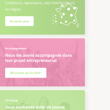
Créateurs, repreneurs, vos interlocuteurs
en région.
En savoir plus
Accompagnement
Nous les avons accompagnés dans
leur projet entrepreneurial
Découvrez qui ils sont !
Parrainage
Vous souhaitez aider de jeunes