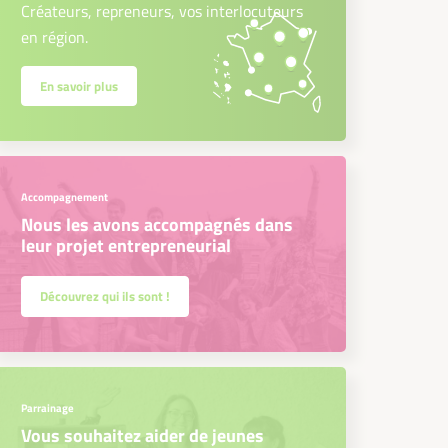
Créateurs, repreneurs, vos interlocuteurs
en région.
En savoir plus
Accompagnement
Nous les avons accompagnés dans
leur projet entrepreneurial
Découvrez qui ils sont !
Parrainage
Vous souhaitez aider de jeunes