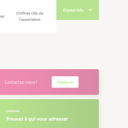
Espace Info
Espace Info
Chiffres clés de
Chiffres clés de
ec
iat
l'association
l'association
!
Contactez-nous !
Cliquez ici
Créateurs
Trouvez à qui vous adresser