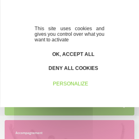
Contactez-nous !
Cliquez ici
This site uses cookies and
gives you control over what you
want to activate
Créateurs
OK, ACCEPT ALL
Trouvez à qui vous adresser
DENY ALL COOKIES
Créateurs, repreneurs, vos interlocuteurs en
région.
PERSONALIZE
En savoir plus
Accompagnement