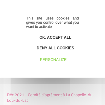
Janv. 2022 - Nouvelle année, Nouvelles idées...
01/01/2022
This site uses cookies and
gives you control over what you
want to activate
Déc. 2021 - Comité Croissance dans les locaux de
OK, ACCEPT ALL
SPECTACULAIRES Allumeurs d'Images à Saint
Thurial
DENY ALL COOKIES
Les membres du comité Croissance ont accueilli ce mardi 14
décembre, trois entreprises en développement sur le
PERSONALIZE
territoire...
14/12/2021
Déc.2021 - Comité d'agrément à La Chapelle-du-
Lou-du-Lac