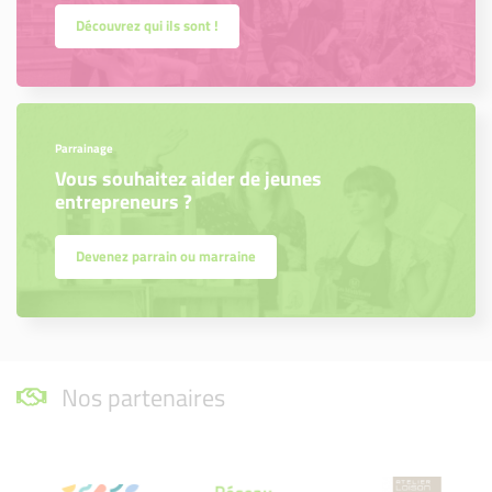
Découvrez qui ils sont !
Parrainage
Vous souhaitez aider de jeunes
entrepreneurs ?
Devenez parrain ou marraine
Nos partenaires